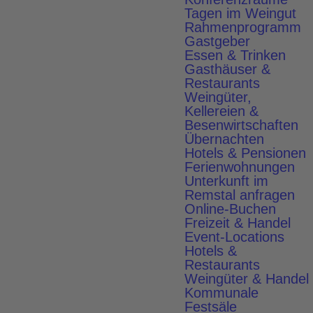
Tagen im Weingut
Rahmenprogramm
Gastgeber
Die Zugvögel
Essen & Trinken
Gasthäuser &
Restaurants
Weingüter,
Kellereien &
Besenwirtschaften
Übernachten
Hotels & Pensionen
Aktive Erlebnisse
Ferienwohnungen
Unterkunft im
Remstal anfragen
Die Vorratskammer
Online-Buchen
Freizeit & Handel
Event-Locations
Hotels &
Restaurants
Weingüter & Handel
Kommunale
Festsäle