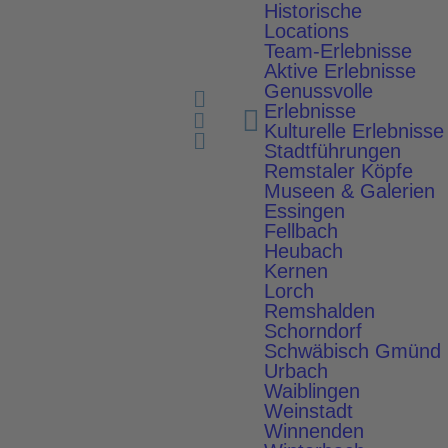
Genussvolle Erlebnisse
Historische
Locations
Team-Erlebnisse
Aktive Erlebnisse
Remstal Tourismus, Bebop Media
Genussvolle
Erlebnisse
Kulturelle Erlebnisse
Stadtführungen
Remstaler Köpfe
Museen & Galerien
Essingen
Fellbach
Kulturelle Erlebnisse
Heubach
Kernen
Lorch
Die Zugvögel
Remshalden
Schorndorf
Schwäbisch Gmünd
Urbach
Waiblingen
Weinstadt
Winnenden