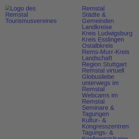
Remstal
Städte &
Gemeinden
Landkreise
Kreis Ludwigsburg
Kreis Esslingen
Ostalbkreis
Rems-Murr-Kreis
Landschaft
Region Stuttgart
Remstal virtuell
Globusliebe
Foto: Remstal Tourismus e.V., Bebop Media
unterwegs im
Remstal
remstal.business
Seminare & Tagungen
Webcams im
Remstal
Rahmenprogramm
Seminare &
Tagungen
Kultur- &
Team-Erlebnisse im
Kongresszentren
Tagungs- &
Remstal
Konferenzräume