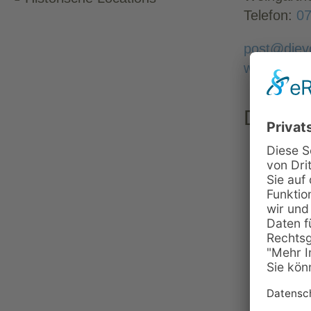
Telefon:
07
post@diev
www.dievo
Details
Für m
zusät
Für Ho
ÖPNV-
Bushal
Techni
darf m
Cateri
Verpf