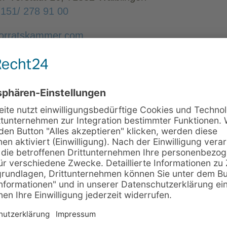
151/ 278 91 00
orratskammer.com
rratskammer.com
 & Ausstattung
aximal 60 Personen geeignet
zliches Nebenzimmer für 35 Personen
chzeiten geeignet
Anbindung vorhanden
testelle Waiblingen Galerie in 200m Entfernung, 
sche Ausstattung:
itgebracht werden
ng & Verpflegung:
legung über Die Vorratskammer