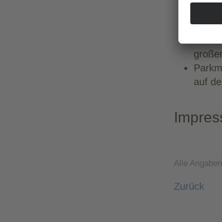
Außen
Terras
Beson
großer
Parkmö
auf de
Impres
Alle Angabe
Zurück