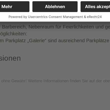
bereich:
se mit 80 Sitzplätzen
derheiten:
 Barbereich, Nebenraum für Feierlichkeiten und ge
glichkeiten:
m Parkplatz „Galerie“ sind ausreichend Parkplätz
sionen
n ohne Gewähr!
Weitere Informationen finden Sie auf der ob