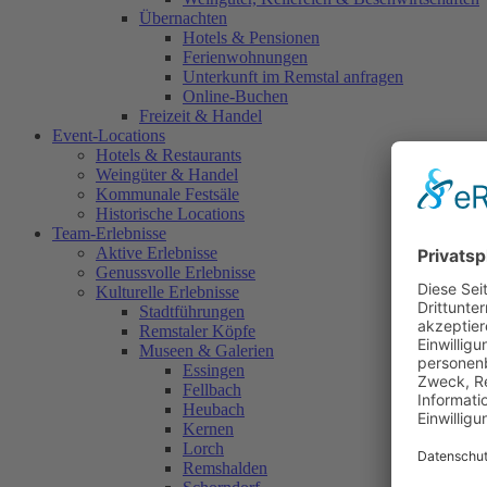
Übernachten
Hotels & Pensionen
Ferienwohnungen
Unterkunft im Remstal anfragen
Online-Buchen
Freizeit & Handel
Event-Locations
Hotels & Restaurants
Weingüter & Handel
Kommunale Festsäle
Historische Locations
Team-Erlebnisse
Aktive Erlebnisse
Genussvolle Erlebnisse
Kulturelle Erlebnisse
Stadtführungen
Remstaler Köpfe
Museen & Galerien
Essingen
Fellbach
Heubach
Kernen
Lorch
Remshalden