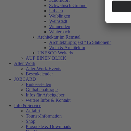
Schorndorf
Schwäbisch Gmünd
Urbach
Waiblingen
Weinstadt
Winnenden
Winterbach
Architektur im Remstal
Architekturprojekt "16 Stationen"
Wein & Architektur
UNESCO Welterbe
AUF EINEN BLICK
After-Work
After-Work-Events
Besenkalender
JOBCARD
Einlösestellen
Guthabenabfrage
Infos für Arbeitgeber
weitere Infos & Kontakt
Info & Service
Anfahrt
Tourist-Information
Shop
Prospekte & Downloads