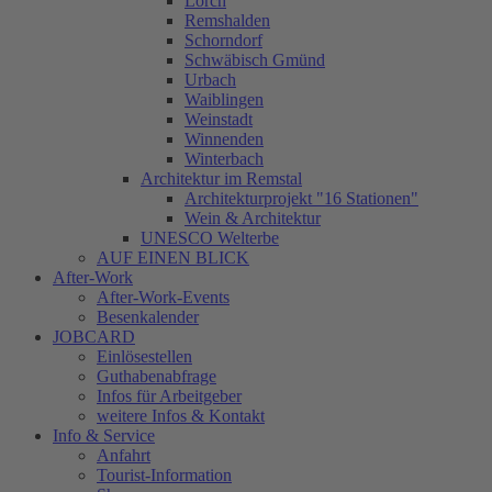
Lorch
Remshalden
Schorndorf
Schwäbisch Gmünd
Urbach
Waiblingen
Weinstadt
Winnenden
Winterbach
Architektur im Remstal
Architekturprojekt "16 Stationen"
Wein & Architektur
UNESCO Welterbe
AUF EINEN BLICK
After-Work
After-Work-Events
Besenkalender
JOBCARD
Einlösestellen
Guthabenabfrage
Infos für Arbeitgeber
weitere Infos & Kontakt
Info & Service
Anfahrt
Tourist-Information