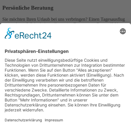
Persönliche Beratung
Sie möchten Ihren Urlaub bei uns verbringen? Einen Tagesausflug
unternehmen? Oder haben allgemeine Fragen zum Remstal? Unser
erfahrenes Team berät Sie während unserer
Öffnungszeiten
gerne
persönlich:
Bahnhofstraße 21, 71384 Weinstadt
07151 27202-0
business@remstal.de
Kostenloser Newsletter