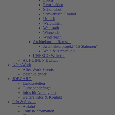
Lorch
Remshalden
Schorndorf
Schwäbisch Gmünd
Urbach
Waiblingen
Weinstadt
Winnenden
Winterbach
Architektur im Remstal
Architekturprojekt "16 Stationen"
Wein & Architektur
UNESCO Welterbe
AUF EINEN BLICK
After-Work
After-Work-Events
Besenkalender
JOBCARD
Einlösestellen
Guthabenabfrage
Infos für Arbeitgeber
weitere Infos & Kontakt
Info & Service
Anfahrt
Tourist-Information